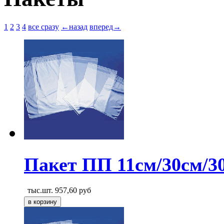
1
2
3
4
все сразу
←назад
вперед→
Пакет ПП 11см/30см/3
тыс.шт.
957,60
руб