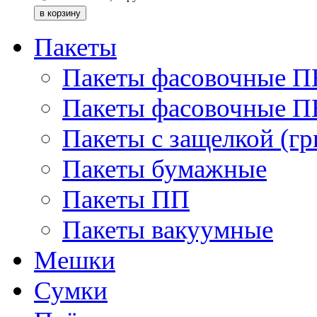
Пакеты
Пакеты фасовочные 
Пакеты фасовочные 
Пакеты с защелкой (гр
Пакеты бумажные
Пакеты ПП
Пакеты вакуумные
Мешки
Сумки