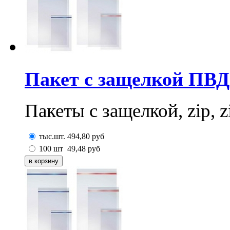
Пакет с защелкой ПВД
Пакеты с защелкой, zip, z
тыс.шт.
494,80
руб
100 шт
49,48
руб