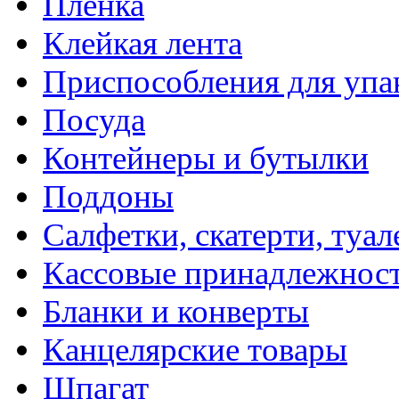
Плёнка
Клейкая лента
Приспособления для упа
Посуда
Контейнеры и бутылки
Поддоны
Салфетки, скатерти, туал
Кассовые принадлежнос
Бланки и конверты
Канцелярские товары
Шпагат