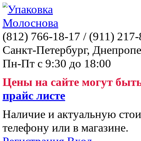
(812)
766-18-17
/ (911)
217-
Санкт-Петербург, Днепропе
Пн-Пт с 9:30 до 18:00
Цены на сайте могут быт
прайс листе
Наличие и актуальную стои
телефону или в магазине.