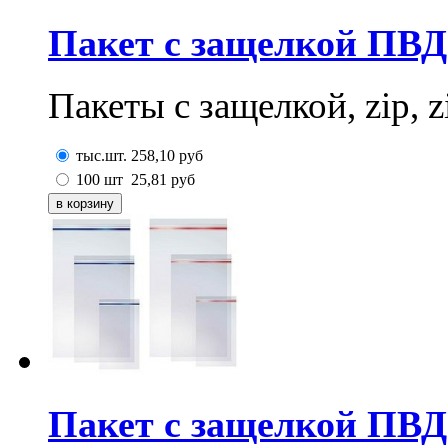
Пакет с защелкой ПВД
Пакеты с защелкой, zip, z
тыс.шт.
258,10
руб
100 шт
25,81
руб
Пакет с защелкой ПВД