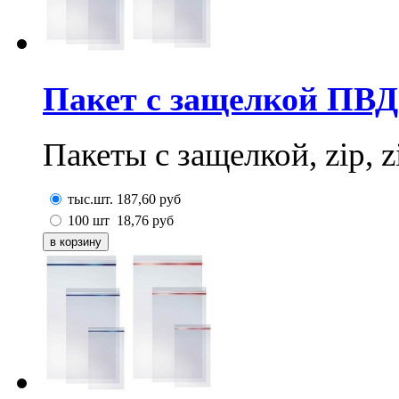
Пакет с защелкой ПВД
Пакеты с защелкой, zip, z
тыс.шт.
187,60
руб
100 шт
18,76
руб