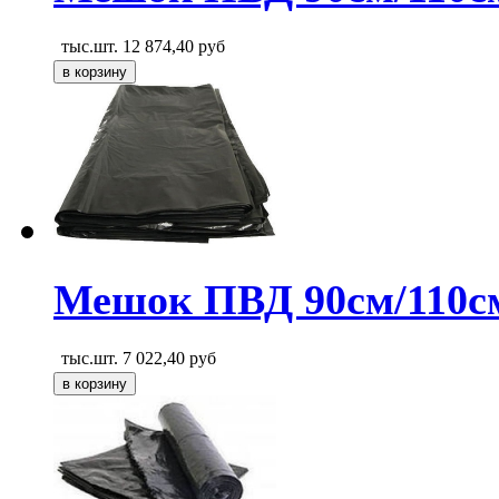
тыс.шт.
12 874,40
руб
Мешок ПВД 90см/110с
тыс.шт.
7 022,40
руб