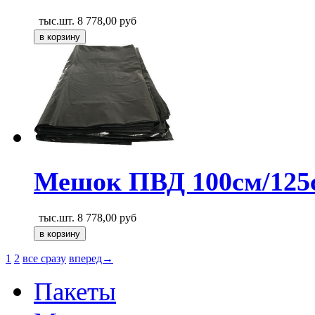
тыс.шт.
8 778,00
руб
Мешок ПВД 100см/125
тыс.шт.
8 778,00
руб
1
2
все сразу
вперед→
Пакеты