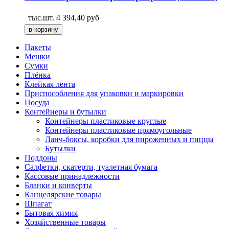
тыс.шт.
4 394,40
руб
Пакеты
Мешки
Сумки
Плёнка
Клейкая лента
Приспособления для упаковки и маркировки
Посуда
Контейнеры и бутылки
Контейнеры пластиковые круглые
Контейнеры пластиковые прямоугольные
Ланч-боксы, коробки для пироженных и пиццы
Бутылки
Поддоны
Салфетки, скатерти, туалетная бумага
Кассовые принадлежности
Бланки и конверты
Канцелярские товары
Шпагат
Бытовая химия
Хозяйственные товары