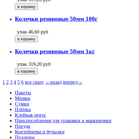
Колечки резиновые 50мм 100г
упак
46,60
руб
Колечки резиновые 50мм 1кг
упак
319,20
руб
1
2
3
4
5
6
все сразу
←назад
вперед→
Пакеты
Мешки
Сумки
Плёнка
Клейкая лента
Приспособления для упаковки и маркировки
Посуда
Контейнеры и бутылки
Поддоны