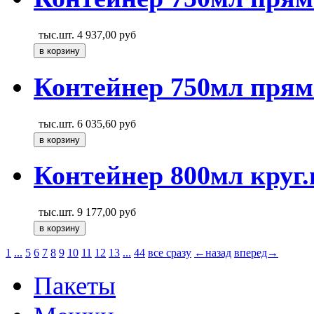
тыс.шт.
4 937,00
руб
Контейнер 750мл прям
тыс.шт.
6 035,60
руб
Контейнер 800мл круг.
тыс.шт.
9 177,00
руб
1
...
5
6
7
8
9
10
11
12
13
...
44
все сразу
←назад
вперед→
Пакеты