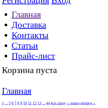
Регистрация
Вход
Главная
Доставка
Контакты
Статьи
Прайс-лист
Корзина пуста
Главная
1
...
5
6
7
8
9
10
11
12
13
...
44
все сразу
←назад
вперед→