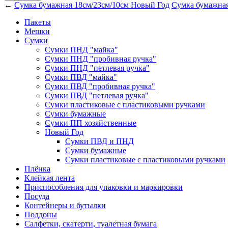
←
Сумка бумажная 18см/23см/10см Новый Год
Сумка бумажная
Пакеты
Мешки
Сумки
Сумки ПНД "майка"
Сумки ПНД "пробивная ручка"
Сумки ПНД "петлевая ручка"
Сумки ПВД "майка"
Сумки ПВД "пробивная ручка"
Сумки ПВД "петлевая ручка"
Сумки пластиковые с пластиковыми ручками
Сумки бумажные
Сумки ПП хозяйственные
Новый Год
Сумки ПВД и ПНД
Сумки бумажные
Сумки пластиковые с пластиковыми ручками
Плёнка
Клейкая лента
Приспособления для упаковки и маркировки
Посуда
Контейнеры и бутылки
Поддоны
Салфетки, скатерти, туалетная бумага