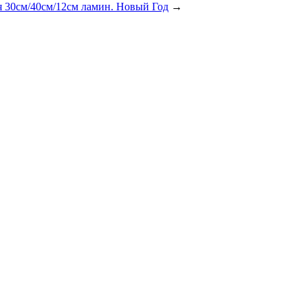
 30см/40см/12см ламин. Новый Год
→