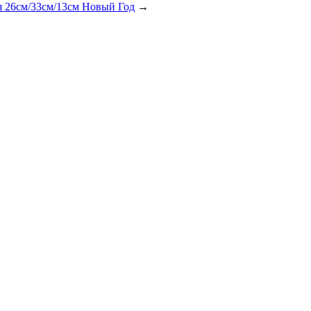
 26см/33см/13см Новый Год
→