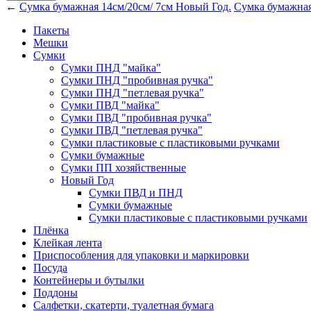
←
Сумка бумажная 14см/20см/ 7см Новый Год.
Сумка бумажная
Пакеты
Мешки
Сумки
Сумки ПНД "майка"
Сумки ПНД "пробивная ручка"
Сумки ПНД "петлевая ручка"
Сумки ПВД "майка"
Сумки ПВД "пробивная ручка"
Сумки ПВД "петлевая ручка"
Сумки пластиковые с пластиковыми ручками
Сумки бумажные
Сумки ПП хозяйственные
Новый Год
Сумки ПВД и ПНД
Сумки бумажные
Сумки пластиковые с пластиковыми ручками
Плёнка
Клейкая лента
Приспособления для упаковки и маркировки
Посуда
Контейнеры и бутылки
Поддоны
Салфетки, скатерти, туалетная бумага