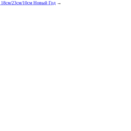
 18см/23см/10см Новый Год
→