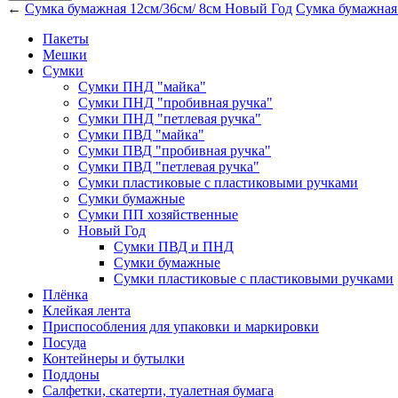
←
Сумка бумажная 12см/36см/ 8см Новый Год
Сумка бумажная
Пакеты
Мешки
Сумки
Сумки ПНД "майка"
Сумки ПНД "пробивная ручка"
Сумки ПНД "петлевая ручка"
Сумки ПВД "майка"
Сумки ПВД "пробивная ручка"
Сумки ПВД "петлевая ручка"
Сумки пластиковые с пластиковыми ручками
Сумки бумажные
Сумки ПП хозяйственные
Новый Год
Сумки ПВД и ПНД
Сумки бумажные
Сумки пластиковые с пластиковыми ручками
Плёнка
Клейкая лента
Приспособления для упаковки и маркировки
Посуда
Контейнеры и бутылки
Поддоны
Салфетки, скатерти, туалетная бумага