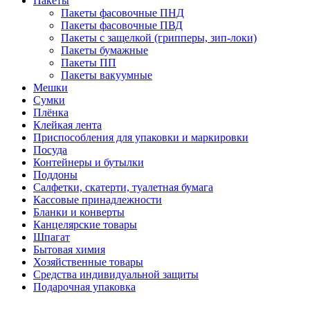
Пакеты
Пакеты фасовочные ПНД
Пакеты фасовочные ПВД
Пакеты с защелкой (грипперы, зип-локи)
Пакеты бумажные
Пакеты ПП
Пакеты вакуумные
Мешки
Сумки
Плёнка
Клейкая лента
Приспособления для упаковки и маркировки
Посуда
Контейнеры и бутылки
Поддоны
Салфетки, скатерти, туалетная бумага
Кассовые принадлежности
Бланки и конверты
Канцелярские товары
Шпагат
Бытовая химия
Хозяйственные товары
Средства индивидуальной защиты
Подарочная упаковка