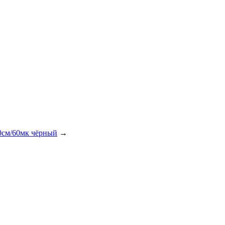
см/60мк чёрный
→