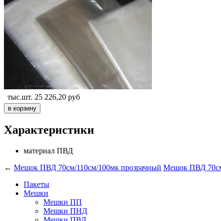
тыс.шт.
25 226,20
руб
Характеристики
материал
ПВД
←
Мешок ПВД 70см/110см/100мк прозрачный
Мешок ПВД 70см
Пакеты
Мешки
Мешки ПП
Мешки ПНД
Мешки ПВД