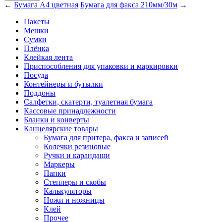
←
Бумага A4 цветная
Бумага для факса 210мм/30м
→
Пакеты
Мешки
Сумки
Плёнка
Клейкая лента
Приспособления для упаковки и маркировки
Посуда
Контейнеры и бутылки
Поддоны
Салфетки, скатерти, туалетная бумага
Кассовые принадлежности
Бланки и конверты
Канцелярские товары
Бумага для притера, факса и записей
Колечки резиновые
Ручки и карандаши
Маркеры
Папки
Степлеры и скобы
Калькуляторы
Ножи и ножницы
Клей
Прочее