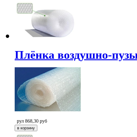
Плёнка воздушно-пузыр
рул
868,30
руб