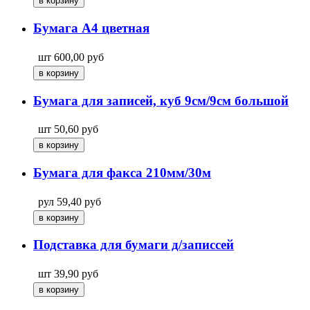
Бумага A4 цветная
шт
600,00
руб
Бумага для записей, куб 9см/9см большой
шт
50,60
руб
Бумага для факса 210мм/30м
рул
59,40
руб
Подставка для бумаги д/записсей
шт
39,90
руб