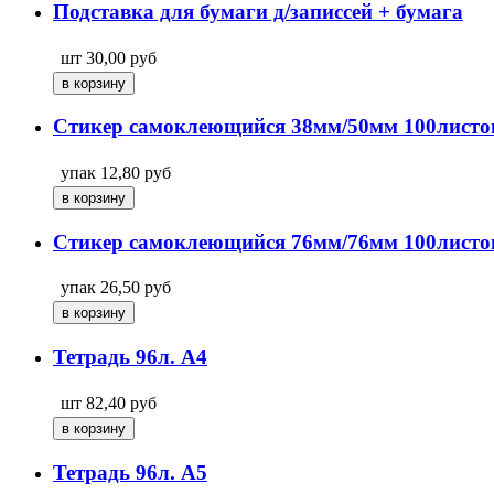
Подставка для бумаги д/записсей + бумага
шт
30,00
руб
Стикер самоклеющийся 38мм/50мм 100листо
упак
12,80
руб
Стикер самоклеющийся 76мм/76мм 100листо
упак
26,50
руб
Тетрадь 96л. А4
шт
82,40
руб
Тетрадь 96л. А5